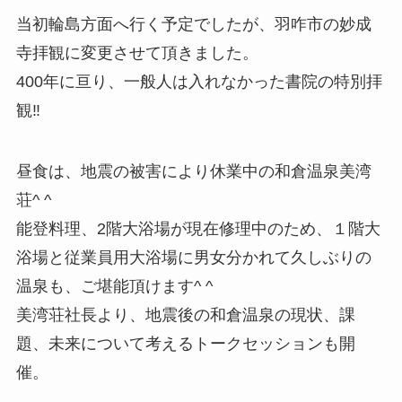
当初輪島方面へ行く予定でしたが、羽咋市の妙成
寺拝観に変更させて頂きました。
400年に亘り、一般人は入れなかった書院の特別拝
観‼️
昼食は、地震の被害により休業中の和倉温泉美湾
荘^ ^
能登料理、2階大浴場が現在修理中のため、１階大
浴場と従業員用大浴場に男女分かれて久しぶりの
温泉も、ご堪能頂けます^ ^
美湾荘社長より、地震後の和倉温泉の現状、課
題、未来について考えるトークセッションも開
催。