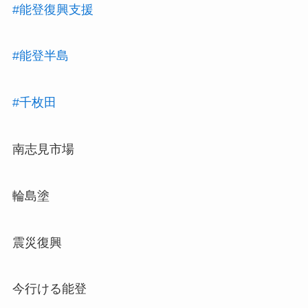
#能登復興支援
#能登半島
#千枚田
南志見市場
輪島塗
震災復興
今行ける能登