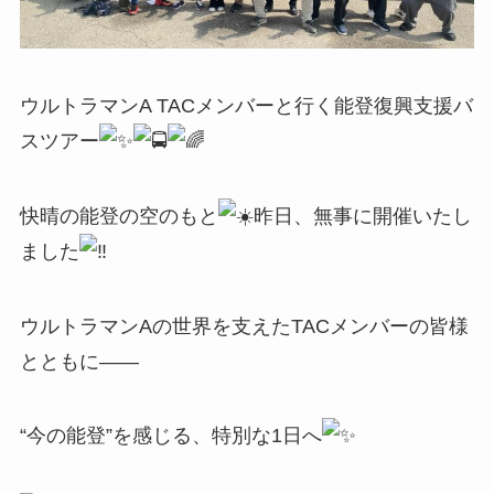
ウルトラマンA TACメンバーと行く能登復興支援バ
スツアー
快晴の能登の空のもと
昨日、無事に開催いたし
ました
ウルトラマンAの世界を支えたTACメンバーの皆様
とともに――
“今の能登”を感じる、特別な1日へ